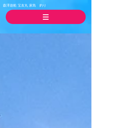
森澤遊船 宝友丸
​家島 釣り