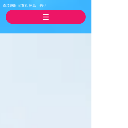
森澤遊船 宝友丸
​家島 釣り