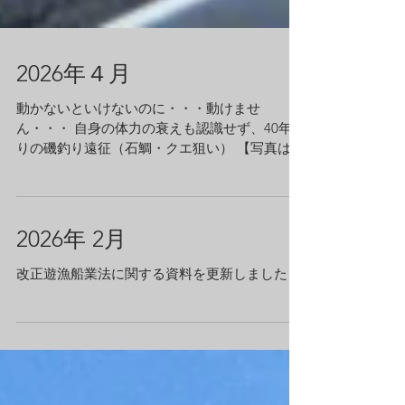
2026年４月
動かないといけないのに・・・動けませ
ん・・・ 自身の体力の衰えも認識せず、40年ぶ
りの磯釣り遠征（石鯛・クエ狙い） 【写真は、
同行の大学時代の先輩】 いろいろあって・・・
ワタシは磯上で1泊2日のサバイバルとなってし
まいました。（寒かった～） 最終日の夕方、迎
えの船上での荷物の受け渡しサポートの際、
2026年 2月
【魔女の一撃】で『超ぎっくり腰』に 未だに腰
の違和感がとれず、家島周辺ではキス釣りの開
改正遊漁船業法に関する資料を更新しました
幕時期なのに、船が出せません（すみません）
常連のお客様からの僚船へのお誘いも断らざる
をえない状況でしたが、「釣れたよ～」とお裾
分けを頂きました。 美味しく頂きました。あり
がとうございました。