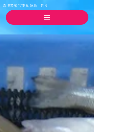
森澤遊船 宝友丸
​家島 釣り