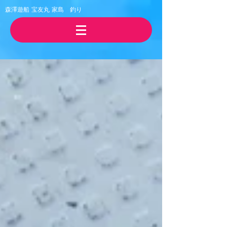
森澤遊船 宝友丸
​家島 釣り