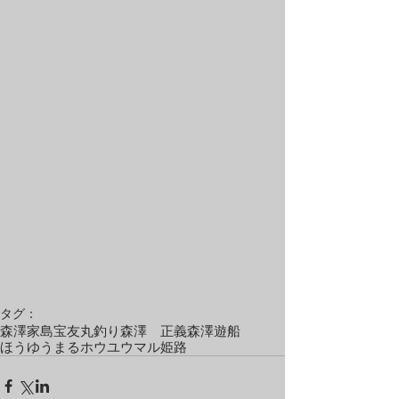
タグ：
森澤
家島
宝友丸
釣り
森澤 正義
森澤遊船
ほうゆうまる
ホウユウマル
姫路