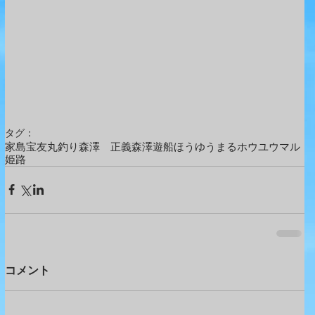
タグ：
家島
宝友丸
釣り
森澤 正義
森澤遊船
ほうゆうまる
ホウユウマル
姫路
コメント