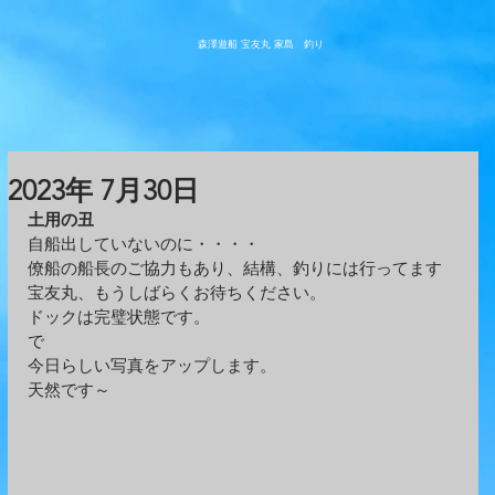
森澤遊船 宝友丸
​家島 釣り
2023年 7月30日
土用の丑
自船出していないのに・・・・
僚船の船長のご協力もあり、結構、釣りには行ってます
宝友丸、もうしばらくお待ちください。
ドックは完璧状態です。
で
今日らしい写真をアップします。
天然です～