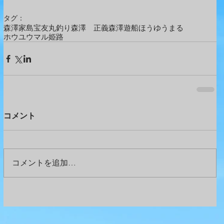
タグ：
森澤
家島
宝友丸
釣り
森澤 正義
森澤遊船
ほうゆうまる
ホウユウマル
姫路
コメント
コメントを追加…