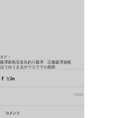
タグ：
森澤
家島
宝友丸
釣り
森澤 正義
森澤遊船
ほうゆうまる
ホウユウマル
姫路
コメント