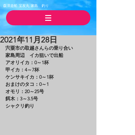
森澤遊船 宝友丸
​家島 釣り
2021年11月28日
宍粟市の取越さんらの乗り合い
家島周辺　イカ狙いで出船
アオリイカ：0～1杯
甲イカ：4～7杯
ケンサキイカ：0～1杯
おまけのタコ：0～1
オモリ：20～25号
餌木：3～3.5号
シャクリ釣り