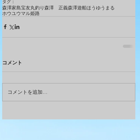
タグ：
森澤
家島
宝友丸
釣り
森澤 正義
森澤遊船
ほうゆうまる
ホウユウマル
姫路
コメント
コメントを追加…