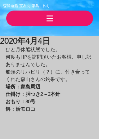
森澤遊船 宝友丸
​家島 釣り
2020年4月4日
ひと月休船状態でした。
何度もHPを訪問頂いたお客様、申し訳
ありませんでした。
船頭のリハビリ（？）に、付き合って
くれた森山さんの釣果です。
場所：家島周辺
仕掛け：胴つき2～3本針
おもり：30号
餌：活モロコ