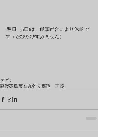
 明日（5日)は、船頭都合により休船で
す（たびたびすみません）
タグ：
森澤
家島
宝友丸
釣り
森澤 正義