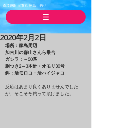
森澤遊船 宝友丸
​家島 釣り
2020年2月2日
場所：家島周辺
加古川の森山さんら乗合
ガシラ：～50匹
胴つき2～3本針・オモリ30号
餌：活モロコ・活ハイジャコ
反応はあまり良くありませんでした
が、そこそそ釣って頂けました。