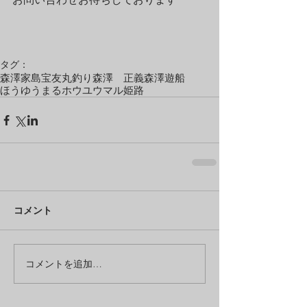
タグ：
森澤
家島
宝友丸
釣り
森澤 正義
森澤遊船
ほうゆうまる
ホウユウマル
姫路
コメント
コメントを追加…