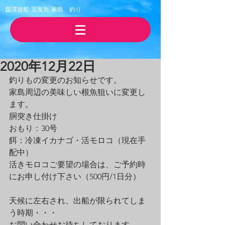
森澤遊船 宝友丸
​家島 釣り
2020年12月22日
釣りもの変更のお知らせです。
家島周辺の美味しい根魚狙いに変更し
ます。
胴突き仕掛け
おもり：30号
餌：冷凍イカナゴ・活モロコ（現在手
配中）
活きモロコご要望の場合は、ご予約時
にお申し付け下さい（500円/1日分）
天候に左右され、出船が限られてしま
う時期・・・
お問い合わせお待ちしております