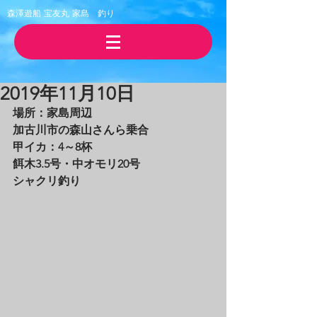
森澤遊船 宝友丸
​家島 釣り
2019年11月10日
場所：家島周辺
加古川市の森山さんら乗合
甲イカ：4～8杯
餌木3.5号・中オモリ20号
シャクリ釣り