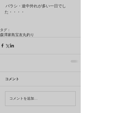
 バラシ・途中外れが多い一日でし
た・・・・
タグ：
森澤
家島
宝友丸
釣り
コメント
コメントを追加…