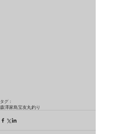
タグ：
森澤
家島
宝友丸
釣り