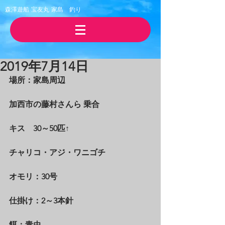
森澤遊船 宝友丸
​家島 釣り
2019年7月14日
場所：家島周辺
加西市の藤村さんら 乗合
​キス　30～50匹↑
チャリコ・アジ・ワニゴチ
オモリ：30号
仕掛け：2～3本針
餌：青虫