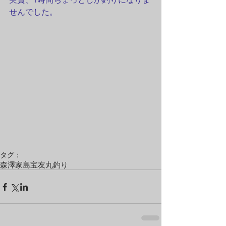
せんでした。
タグ：
森澤
家島
宝友丸
釣り