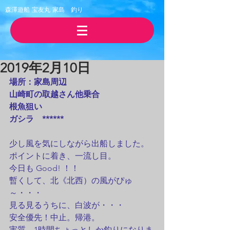
森澤遊船 宝友丸
​家島 釣り
2019年2月10日
場所：家島周辺
山崎町の取越さん他乗合
​根魚狙い
ガシラ　******
少し風を気にしながら出船しました。
ポイントに着き、一流し目。
今日も Good! ！！
暫くして、北《北西）の風がぴゅ
～・・・
見る見るうちに、白波が・・・
安全優先！中止。帰港。
実質、1時間ちょっとしか釣りになりま