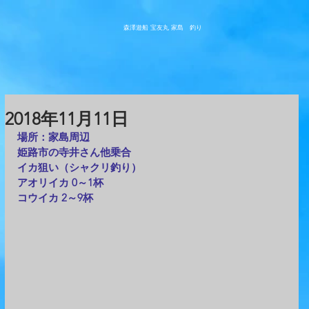
森澤遊船 宝友丸
​家島 釣り
2018年11月11日
場所：家島周辺
姫路市の寺井さん他乗合
​イカ狙い（シャクリ釣り）
アオリイカ 0～1杯
コウイカ 2～9杯