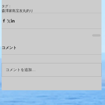
タグ：
森澤
家島
宝友丸
釣り
コメント
コメントを追加…