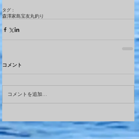
タグ：
森澤
家島
宝友丸
釣り
コメント
コメントを追加…