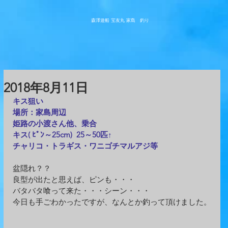
森澤遊船 宝友丸
​家島 釣り
2018年8月11日
キス狙い
場所：家島周辺
​姫路の小渡さん他、乗合
キス( ﾋﾟﾝ～25cm)  25～50匹↑
チャリコ・トラギス・ワニゴチマルアジ等
盆隠れ？？
良型が出たと思えば、ピンも・・・
バタバタ喰って来た・・・シーン・・・
今日も手ごわかったですが、なんとか釣って頂けました。