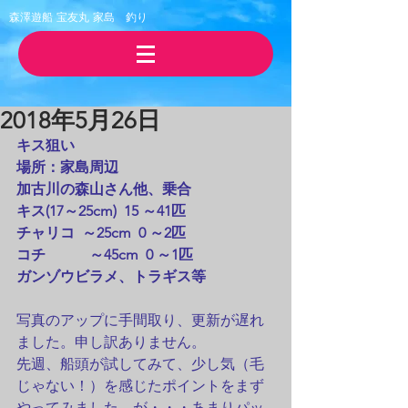
森澤遊船 宝友丸
​家島 釣り
2018年5月26日
キス狙い
場所：家島周辺
​加古川の森山さん他、乗合
キス(17～25cm)  15 ～41匹
チャリコ  ～25cm  0 ～2匹
コチ　　　～45cm  0 ～1匹
ガンゾウビラメ、トラギス等
写真のアップに手間取り、更新が遅れ
ました。申し訳ありません。
先週、船頭が試してみて、少し気（毛
じゃない！）を感じたポイントをまず
やってみました。が・・・あまりパッ