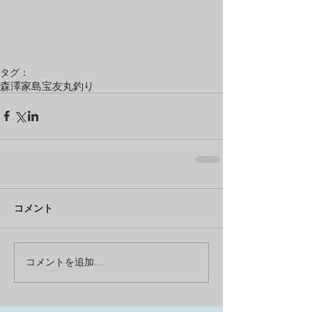
タグ：
森澤
家島
宝友丸
釣り
コメント
コメントを追加…