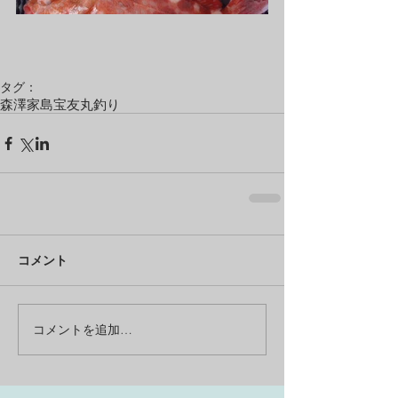
タグ：
森澤
家島
宝友丸
釣り
コメント
コメントを追加…