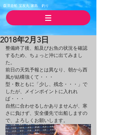
森澤遊船 宝友丸
​家島 釣り
2018年2月3日
整備終了後、船及びお魚の状況を確認
するため、ちょっと沖に出てみまし
た。
前日の天気予報とは異なり、朝から西
風が結構強くて・・・
型・数ともに「少し、残念・・・」で
したが、メインポイントに入れれ
ば・・・
自然に合わせるしかありませんが、寒
さに負けず、安全優先で出船しますの
で、よろしくお願いします。