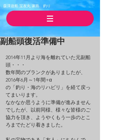
森澤遊船 宝友丸
​家島 釣り
副船頭復活準備中
2014年11月より海を離れていた元副船
頭・・・
数年間のブランクがありましたが、
2016年6月～1年間+α
の「釣り・海のリハビリ」を経て戻っ
てまいります。
なかなか思うように準備が進みません
でしたが、以前同様、様々な皆様のご
協力を頂き、ようやくもう一歩のとこ
ろまでたどり着きました。
私の宝物である「友人」にちなんで、