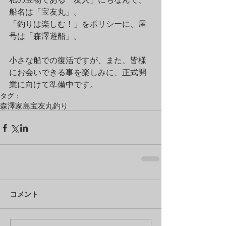
船名は「宝友丸」。
「釣りは楽しむ！」をポリシーに、屋
号は「森澤遊船」。
小さな船での復活ですが、また、皆様
にお会いできる事を楽しみに、正式開
業に向けて準備中です。
タグ：
森澤
家島
宝友丸
釣り
コメント